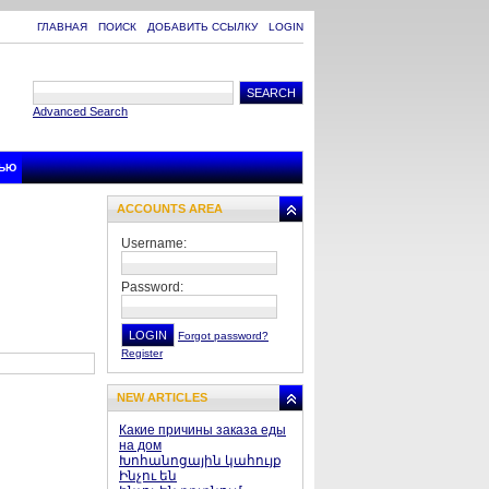
ГЛАВНАЯ
ПОИСК
ДОБАВИТЬ ССЫЛКУ
LOGIN
Advanced Search
ТЬЮ
ACCOUNTS AREA
Username:
Password:
Forgot password?
Register
NEW ARTICLES
Какие причины заказа еды
на дом
Խոհանոցային կահույք
Ինչու են