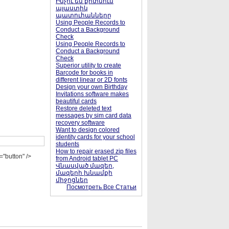
Ինչու են քրտնում
պլաստիկ
պատուհանները
Using People Records to
Conduct a Background
Check
Using People Records to
Conduct a Background
Check
Superior utility to create
Barcode for books in
different linear or 2D fonts
Design your own Birthday
Invitations software makes
beautiful cards
Restore deleted text
messages by sim card data
recovery software
Want to design colored
identity cards for your school
students
How to repair erased zip files
button" />
from Android tablet PC
Վնասված մազեր,
մազերի խնամքի
միջոցներ
Посмотреть Все Статьи