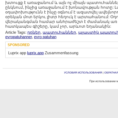
խտուցք է առաջանում և այն ոչ միայն պատուհանների
ընկնում, ինչից առաջանում է խոնավության հոտը: Լա
օդափոխությունն է ինչը օգնում է ազատվել ավելնոր
օրեկան մոտ երկու լիտր հեղուկ է արտահանում: Օդ
վերականգման համար անհրաժեշտ է ժամանակ առ ժ
հատկապես գիշերը, կամ չոր, արևոտ եղանակին:
Article Tags:
դռներ
,
պատուհաններ
,
պլաստիկ պատու
evropatuhanner
,
evro patuhan
SPONSORED
Luprix app
luprix.app
Zusammenfassung
УСЛОВИЯ ИСПОЛЬЗОВАНИЯ
|
ОБРАТНАЯ
При использовании м