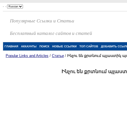
-
-
Популярные Ссылки и Статьи
Бесплатный каталог сайтов и статей
ГЛАВНАЯ
АККАУНТЫ
ПОИСК
НОВЫЕ ССЫЛКИ
ТОП САЙТОВ
ДОБАВИТЬ ССЫЛ
Popular Links and Articles
/
Статьи
/
Ինչու են քրտնում պլաստիկ 
Ինչու են քրտնում պլա