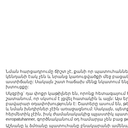
Նման հարցադրումը ճիշտ չէ, քանի որ պատուհաններ
կենդանի էակ չեն և նրանց կառուցվածքի մեջ բացա
աստիճանը: Սակայն շատ հաճախ մենք նկատում են
խտուցքը:
Սկզբից` դա փոքր կաթիլներ են, որոնք հետագայում 
շատանում, որ սկսում է լցվել հատակին և այլն: Այս
բավարար օդափոխությունն է: Շատերը ասում են, թ
և նման խնդիրներ չէին առաջացնում: Սակայն, պետ
հերմետիկ չէին, իսկ ժամանակակից պլաստիկ պատու
evropatuhanner, գործնականում օդ համարյա չեն բաց թ
Աշնանը և ձմռանը պատուհանը բնակարանի ամենաս