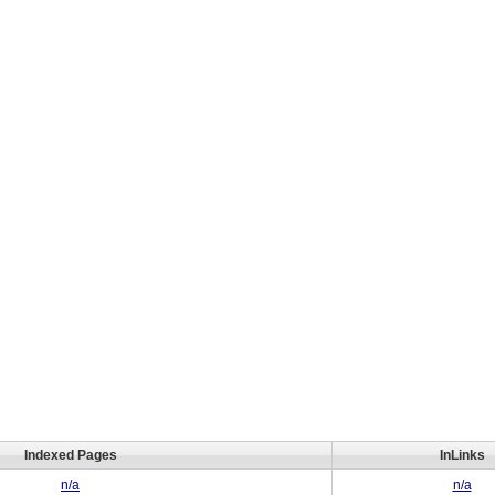
Indexed Pages
InLinks
n/a
n/a