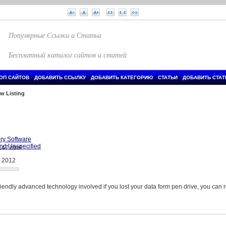
Популярные Ссылки и Статьи
Бесплатный каталог сайтов и статей
ОП САЙТОВ
ДОБАВИТЬ ССЫЛКУ
ДОБАВИТЬ КАТЕГОРИЮ
СТАТЬИ
ДОБАВИТЬ СТА
ew Listing
ry Software
nd Unspecified
, 2012
endly advanced technology involved if you lost your data form pen drive, you can r