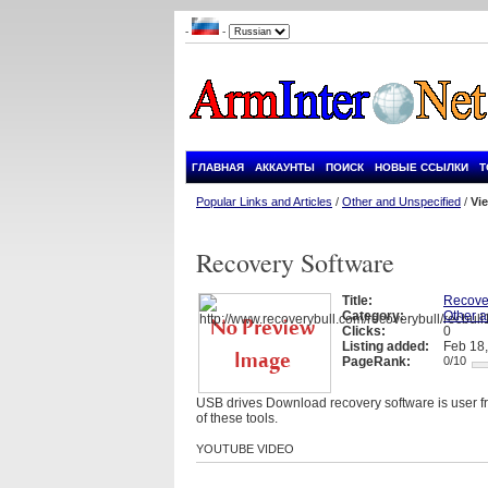
-
-
ГЛАВНАЯ
АККАУНТЫ
ПОИСК
НОВЫЕ ССЫЛКИ
Т
Popular Links and Articles
/
Other and Unspecified
/
Vi
Recovery Software
Title:
Recove
Category:
Other a
Clicks:
0
Listing added:
Feb 18
PageRank:
0/10
USB drives Download recovery software is user fri
of these tools.
YOUTUBE VIDEO