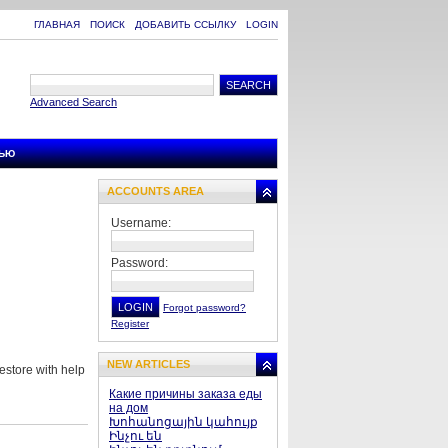
ГЛАВНАЯ
ПОИСК
ДОБАВИТЬ ССЫЛКУ
LOGIN
Advanced Search
ТЬЮ
ACCOUNTS AREA
Username:
Password:
Forgot password?
Register
NEW ARTICLES
estore with help
Какие причины заказа еды
на дом
Խոհանոցային կահույք
Ինչու են