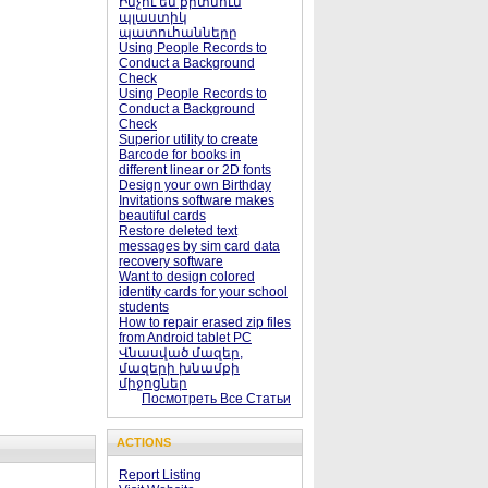
Ինչու են քրտնում
պլաստիկ
պատուհանները
Using People Records to
Conduct a Background
Check
Using People Records to
Conduct a Background
Check
Superior utility to create
Barcode for books in
different linear or 2D fonts
Design your own Birthday
Invitations software makes
beautiful cards
Restore deleted text
messages by sim card data
recovery software
Want to design colored
identity cards for your school
students
How to repair erased zip files
from Android tablet PC
Վնասված մազեր,
մազերի խնամքի
միջոցներ
Посмотреть Все Статьи
ACTIONS
Report Listing